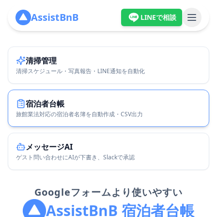
AssistBnB
LINEで相談
サービス
機能
清掃管理
清掃管理・宿泊者台帳など主要機能
清掃スケジュール・写真報告・LINE通知を自動化
導入事例
導入企業・利用ストーリー
宿泊者台帳
料金プラン
旅館業法対応の宿泊者名簿を自動作成・CSV出力
機能ごとの月額料金
メッセージAI
プロダクト
ゲスト問い合わせにAIが下書き、Slackで承認
清掃管理
清掃スケジュール・写真報告・通知を自動化
Googleフォームより使いやすい
宿泊者台帳
住宅宿泊事業法に対応した台帳管理
AssistBnB 宿泊者台帳