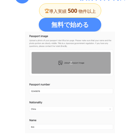
メッセージAI
500
ゲスト問い合わせにAIが下書き・Slack承認
🏆
導入実績
物件以上
無料で始める
リソース
使い方マニュアル
導入ガイド・操作手順
お問い合わせ
導入相談・お見積もり
運営会社
株式会社B-Curve
まずは無料でお試し
申し込む
2週間無料トライアル