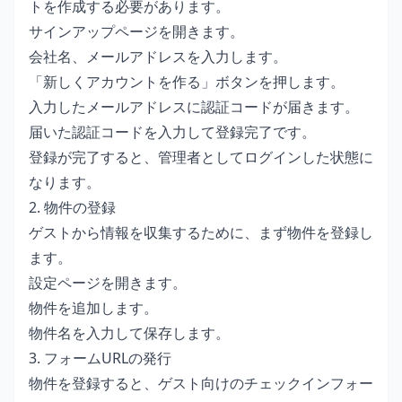
トを作成する必要があります。
サインアップページ
を開きます。
会社名、メールアドレスを入力します。
「新しくアカウントを作る」ボタンを押します。
入力したメールアドレスに認証コードが届きます。
届いた認証コードを入力して登録完了です。
登録が完了すると、管理者としてログインした状態に
なります。
2. 物件の登録
ゲストから情報を収集するために、まず物件を登録し
ます。
設定ページ
を開きます。
物件を追加します。
物件名を入力して保存します。
3. フォームURLの発行
物件を登録すると、ゲスト向けのチェックインフォー