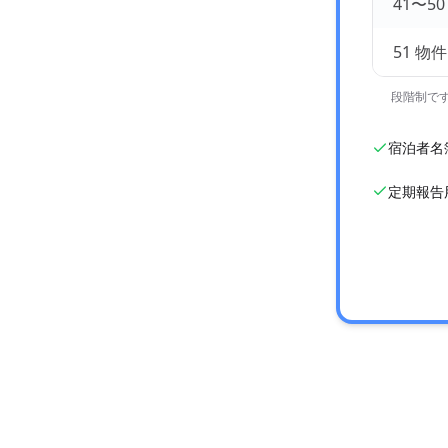
41〜5
51 物
段階制です（
宿泊者名
定期報告