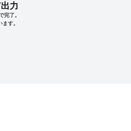
V出力
で完了。
います。
。