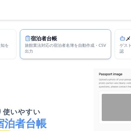
宿泊者台帳
メ
通知を
旅館業法対応の宿泊者名簿を自動作成・CSV
ゲスト
出力
認
より使いやすい
B 宿泊者台帳