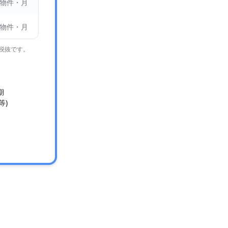
 物件・月
 物件・月
べて税抜です。
期
 等)