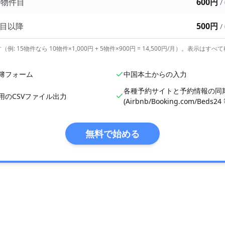
0 物件目
600円
/
件目以降
500円
/
例: 15物件なら 10物件×1,000円 + 5物件×900円 = 14,500円/月）。表示はす
簿フォーム
中国本土からの入力
各種予約サイトと予約情報の同
用のCSVファイル出力
(Airbnb/Booking.com/Beds24
無料で始める